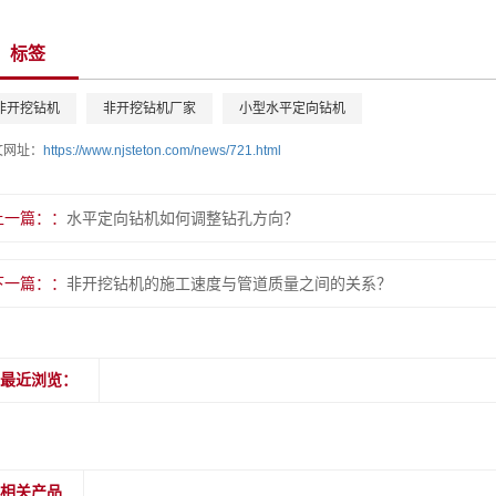
标签
非开挖钻机
非开挖钻机厂家
小型水平定向钻机
文网址：
https://www.njsteton.com/news/721.html
上一篇：
水平定向钻机如何调整钻孔方向？
下一篇：
非开挖钻机的施工速度与管道质量之间的关系？
最近浏览：
相关产品