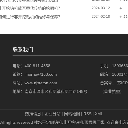
非开挖钻机能否替代传统的挖掘机？
非
2024-03-12
如何进行非开挖钻机的维修与保养？
非
2024-02-18
联系我们
电话：400-811-4858
手机：1893686
邮箱：imerhu@163.com
邮箱：10001@nj
网站：www.njsteton.com
备案号： 苏ICP
地址：南京市溧水区和凤镇和凤西路148号
（
营业执照
）
热推信息
|
企业分站
|
网站地图
|
RSS
|
XML
ights reserved 找
水平定向钻机
,
非开挖钻机
,
顶管机厂家
, 欢迎来电