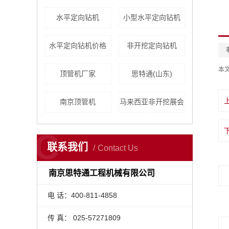
水平定向钻机
小型水平定向钻机
水平定向钻机价格
非开挖定向钻机
本
顶管机厂家
思特通(山东)
南京顶管机
马来西亚非开挖展会
C
联系我们
Contact Us
南京思特通工程机械有限公司
电 话：400-811-4858
传 真： 025-57271809