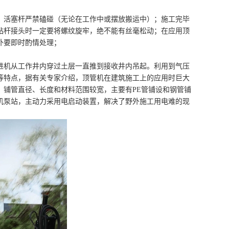
、活塞杆严禁磕碰（无论在工作中或摆放搬运中）；施工完毕
钻杆接头时一定要将螺纹旋牢，绝不能有丝毫松动；在应用顶
外要即时酌情处理；
进机从工作井内穿过土层一直推到接收井内吊起。利用到气压
等特点，据有关专家介绍，顶管机在建筑施工上的应用时巨大
，铺管直径、长度和材料范围较宽，主要有PE管铺设和钢管铺
机泵站，主动力采用电启动装置，解决了野外施工用电难的现